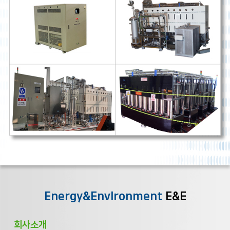
Energy&Envlronment
E&E
회사소개